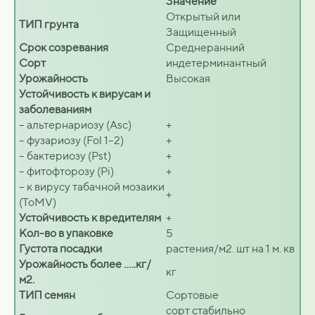
Значение
Открытый или
ТИП грунта
Защищенный
Срок созревания
Среднеранний
Сорт
индетерминантный
Урожайность
Высокая
Устойчивость к вирусам и
заболеваниям
– альтернариозу (Asc)
+
– фузариозу (Fol 1–2)
+
– бактериозу (Pst)
+
– фитофторозу (Pi)
+
– к вирусу табачной мозаики
+
(ToMV)
Устойчивость к вредителям
+
Кол-во в упаковке
5
Густота посадки
растения/м2. шт на 1 м. кв
Урожайность более …..кг/
кг
м2.
ТИП семян
Сортовые
сорт стабильно