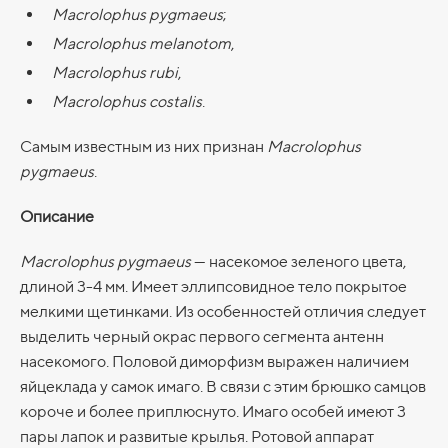
Macrolophus pygmaeus
;
Macrolophus melanotom
,
Macrolophus rubi
,
Macrolophus costalis
.
Самым известным из них признан
Macrolophus
pygmaeus
.
Описание
Macrolophus pygmaeus
— насекомое зеленого цвета,
длиной 3-4 мм. Имеет эллипсовидное тело покрытое
мелкими щетинками. Из особенностей отличия следует
выделить черный окрас первого сегмента антенн
насекомого. Половой диморфизм выражен наличием
яйцеклада у самок имаго. В связи с этим брюшко самцов
короче и более приплюснуто. Имаго особей имеют 3
пары лапок и развитые крылья. Ротовой аппарат