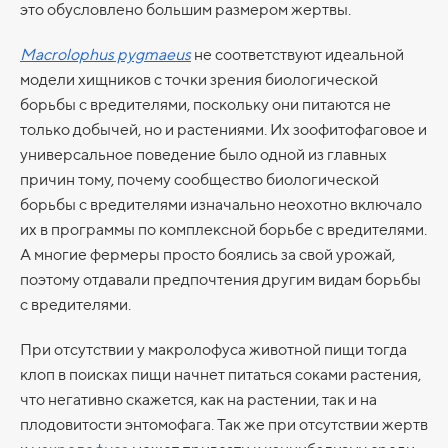
это обусловлено большим размером жертвы.
Macrolophus pygmaeus
не соответствуют идеальной
модели хищников с точки зрения биологической
борьбы с вредителями, поскольку они питаются не
только добычей, но и растениями. Их зоофитофаговое и
универсальное поведение было одной из главных
причин тому, почему сообщество биологической
борьбы с вредителями изначально неохотно включало
их в программы по комплексной борьбе с вредителями.
А многие фермеры просто боялись за свой урожай,
поэтому отдавали предпочтения другим видам борьбы
с вредителями.
При отсутствии у макролофуса животной пищи тогда
клоп в поисках пищи начнет питаться соками растения,
что негативно скажется, как на растении, так и на
плодовитости энтомофага. Так же при отсутствии жертв