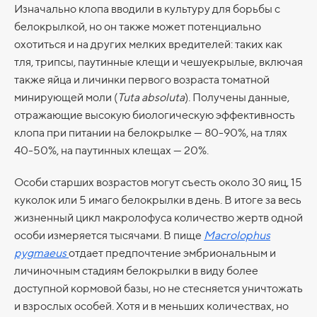
Изначально клопа вводили в культуру для борьбы с
белокрылкой, но он также может потенциально
охотиться и на других мелких вредителей: таких как
тля, трипсы, паутинные клещи и чешуекрылые, включая
также яйца и личинки первого возраста томатной
минирующей моли (
Tuta absoluta
). Получены данные,
отражающие высокую биологическую эффективность
клопа при питании на белокрылке — 80-90%, на тлях
40-50%, на паутинных клещах — 20%.
Особи старших возрастов могут съесть около 30 яиц, 15
куколок или 5 имаго белокрылки в день. В итоге за весь
жизненный цикл макролофуса количество жертв одной
особи измеряется тысячами. В пище
Macrolophus
pygmaeus
отдает предпочтение эмбриональным и
личиночным стадиям белокрылки в виду более
доступной кормовой базы, но не стесняется уничтожать
и взрослых особей. Хотя и в меньших количествах, но