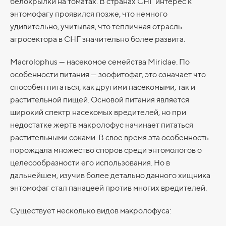
белокрылки на томатах. В странах СНГ интерес к
энтомофагу проявился позже, что немного
удивительно, учитывая, что тепличная отрасль
агросектора в СНГ значительно более развита.
Macrolophus — насекомое семейства Miridae. По
особенности питания — зоофитофаг, это означает что
способен питаться, как другими насекомыми, так и
растительной пищей. Основой питания является
широкий спектр насекомых вредителей, но при
недостатке жертв макролофус начинает питаться
растительными соками. В свое время эта особенность
порождала множество споров среди энтомологов о
целесообразности его использования. Но в
дальнейшем, изучив более детально данного хищника
энтомофаг стал панацеей против многих вредителей.
Существует несколько видов макролофуса: