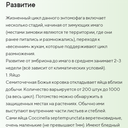
Развитие
Жизненный цикл данного энтомофага включает
несколько стадий, начиная от зимующих имаго
(местами зимовки являются те территории, где они
ранее питались и размножались), переходя к
«весенним» жукам, которые поддерживают цикл
размножения.
Развитие от эмбриона до имаго в среднем занимает 2-3
недели (всё зависит от климатических условий).
1. Яйцо
Семиточечная Божья коровка откладывает яйца вблизи
добычи. Количество варьируется от 200 штук до 1000
(за весь цикл). Потомство можно обнаружить в
защищенных местах на растениях. Обычно ими
выступают внутренние части листьев и стеблей.
Сами яйца Coccinella septempunctata веретеновидные,
очень маленькие (не превышают 1мм). Имеют бледный