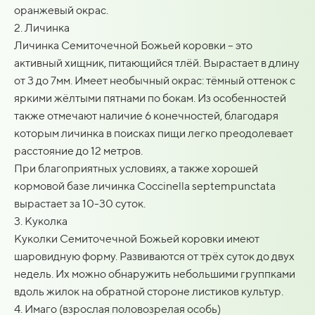
оранжевый окрас.
2. Личинка
Личинка Семиточечной Божьей коровки – это
активный хищник, питающийся тлёй. Вырастает в длину
от 3 до 7мм. Имеет необычный окрас: тёмный оттенок с
яркими жёлтыми пятнами по бокам. Из особенностей
также отмечают наличие 6 конечностей, благодаря
которым личинка в поисках пищи легко преодолевает
расстояние до 12 метров.
При благоприятных условиях, а также хорошей
кормовой базе личинка Coccinella septempunctata
вырастает за 10-30 суток.
3. Куколка
Куколки Семиточечной Божьей коровки имеют
шаровидную форму. Развиваются от трёх суток до двух
недель. Их можно обнаружить небольшими группками
вдоль жилок на обратной стороне листиков культур.
4. Имаго (взрослая половозрелая особь)