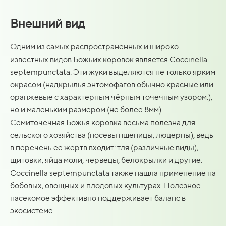
Внешний вид
Одним из самых распространённых и широко
известных видов Божьих коровок является Coccinella
septempunctata. Эти жуки выделяются не только ярким
окрасом (надкрылья энтомофагов обычно красные или
оранжевые с характерным чёрным точечным узором.),
но и маленьким размером (не более 8мм).
Семиточечная Божья коровка весьма полезна для
сельского хозяйства (посевы пшеницы, люцерны), ведь
в перечень её жертв входит: тля (различные виды),
щитовки, яйца моли, червецы, белокрылки и другие.
Coccinella septempunctata также нашла применение на
бобовых, овощных и плодовых культурах. Полезное
насекомое эффективно поддерживает баланс в
экосистеме.