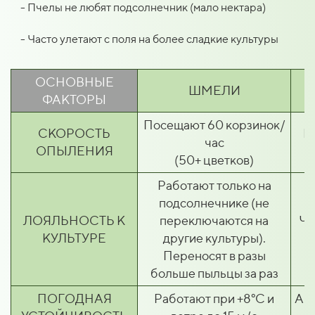
- Пчелы не любят подсолнечник (мало нектара)
- Часто улетают с поля на более сладкие культуры
ОСНОВНЫЕ
ШМЕЛИ
ФАКТОРЫ
Посещают 60 корзинок/
СКОРОСТЬ
П
час
ОПЫЛЕНИЯ
(50+ цветков)
Работают только на
подсолнечнике (не
ЛОЯЛЬНОСТЬ К
переключаются на
Ча
КУЛЬТУРЕ
другие культуры).
Переносят в разы
больше пыльцы за раз
ПОГОДНАЯ
Работают при +8°C и
Акт