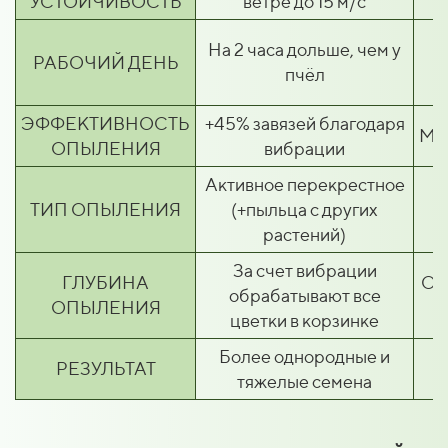
УСТОЙЧИВОСТЬ
ветре до 15 м/с
На 2 часа дольше, чем у
РАБОЧИЙ ДЕНЬ
пчёл
ЭФФЕКТИВНОСТЬ
+45% завязей благодаря
Ме
ОПЫЛЕНИЯ
вибрации
Активное перекрестное
ТИП ОПЫЛЕНИЯ
(+пыльца с других
растений)
За счет вибрации
ГЛУБИНА
Оп
обрабатывают все
ОПЫЛЕНИЯ
цветки в корзинке
Более однородные и
РЕЗУЛЬТАТ
тяжелые семена