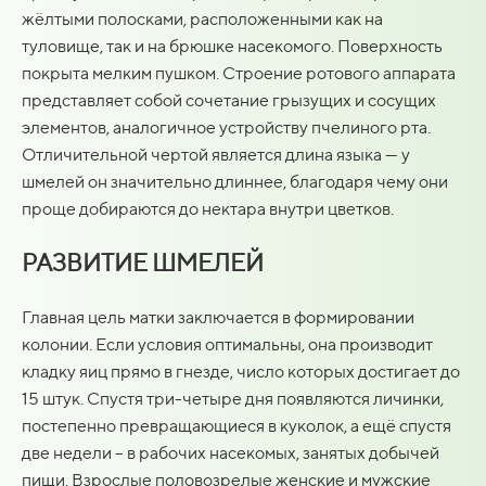
жёлтыми полосками, расположенными как на
туловище, так и на брюшке насекомого. Поверхность
покрыта мелким пушком. Строение ротового аппарата
представляет собой сочетание грызущих и сосущих
элементов, аналогичное устройству пчелиного рта.
Отличительной чертой является длина языка — у
шмелей он значительно длиннее, благодаря чему они
проще добираются до нектара внутри цветков.
РАЗВИТИЕ ШМЕЛЕЙ
Главная цель матки заключается в формировании
колонии. Если условия оптимальны, она производит
кладку яиц прямо в гнезде, число которых достигает до
15 штук. Спустя три-четыре дня появляются личинки,
постепенно превращающиеся в куколок, а ещё спустя
две недели – в рабочих насекомых, занятых добычей
пищи. Взрослые половозрелые женские и мужские