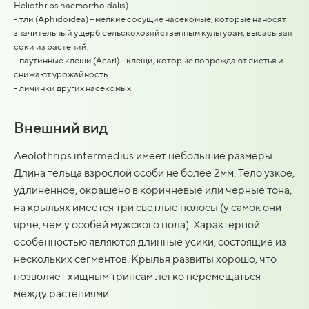
Heliothrips haemorrhoidalis)
- тли (Aphidoidea) – мелкие сосущие насекомые, которые наносят
значительный ущерб сельскохозяйственным культурам, высасывая
соки из растений;
- паутинные клещи (Acari) – клещи, которые повреждают листья и
снижают урожайность
- личинки других насекомых.
Внешний вид
Aeolothrips intermedius имеет небольшие размеры.
Длина тельца взрослой особи не более 2мм. Тело узкое,
удлиненное, окрашено в коричневые или черные тона,
на крыльях имеется три светлые полосы (у самок они
ярче, чем у особей мужского пола). Характерной
особенностью являются длинные усики, состоящие из
нескольких сегментов. Крылья развиты хорошо, что
позволяет хищным трипсам легко перемещаться
между растениями.